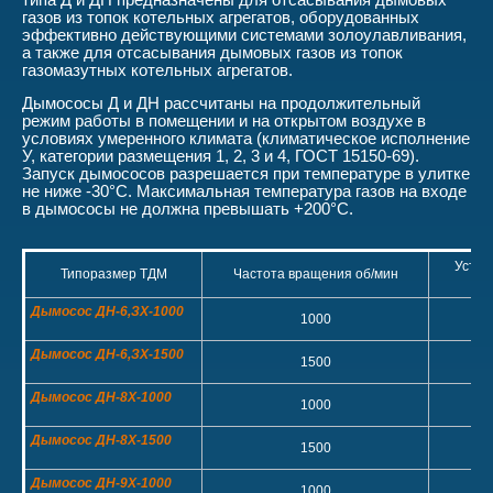
типа Д и ДН предназначены для отсасывания дымовых
газов из топок котельных агрегатов, оборудованных
эффективно действующими системами золоулавливания,
а также для отсасывания дымовых газов из топок
газомазутных котельных агрегатов.
Дымососы Д и ДН рассчитаны на продолжительный
режим работы в помещении и на открытом воздухе в
условиях умеренного климата (климатическое исполнение
У, категории размещения 1, 2, 3 и 4, ГОСТ 15150-69).
Запуск дымососов разрешается при температуре в улитке
не ниже -30°С. Максимальная температура газов на входе
в дымососы не должна превышать +200°С.
Устан
Типоразмер ТДМ
Частота вращения об/мин
дв
Дымосос ДН-6,ЗХ-1000
1000
Дымосос ДН-6,ЗХ-1500
1500
Дымосос ДН-8Х-1000
1000
Дымосос ДН-8Х-1500
1500
Дымосос ДН-9Х-1000
1000