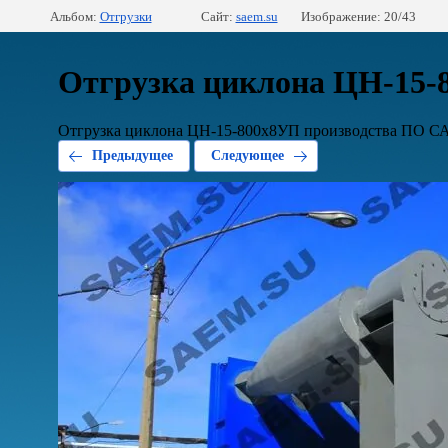
Альбом:
Отгрузки
Сайт:
saem.su
Изображение: 20/43
Отгрузка циклона ЦН-15-
Отгрузка циклона ЦН-15-800х8УП производства ПО 
Предыдущее
Следующее